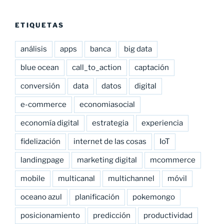
ETIQUETAS
análisis
apps
banca
big data
blue ocean
call_to_action
captación
conversión
data
datos
digital
e-commerce
economiasocial
economía digital
estrategia
experiencia
fidelización
internet de las cosas
IoT
landingpage
marketing digital
mcommerce
mobile
multicanal
multichannel
móvil
oceano azul
planificación
pokemongo
posicionamiento
predicción
productividad