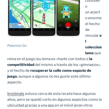
consider
o
un aciert
o enorme
el hecho
de
vincular
e
l
Pokemon Go
coleccion
ismo
que
reina en el juego (su lema es «
hazte con todos
«);
la
competitividad
del mismo a través de los «gimnasios»,
y el hecho de
recuperar la calle como espacio de
juego
, aunque a algunos no les guste este último
aspecto.
Invizimals
estuvo cerca de esta receta hace algunos
años, pero se quedó corto en algunos aspectos como la
ubicuidad gracias a una app en el móvil (eran otros