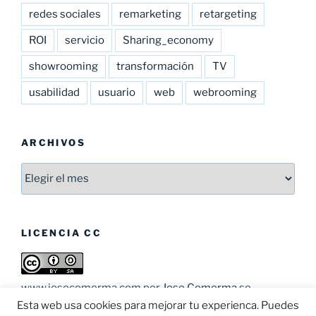
redes sociales
remarketing
retargeting
ROI
servicio
Sharing_economy
showrooming
transformación
TV
usabilidad
usuario
web
webrooming
ARCHIVOS
Archivos
LICENCIA CC
www.josecomerma.com
por
Jose Comerma
se
distribuye bajo una
Licencia Creative Commons
Esta web usa cookies para mejorar tu experienca. Puedes