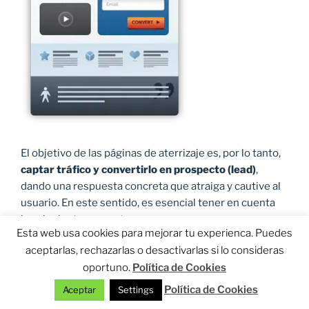
El objetivo de las páginas de aterrizaje es, por lo tanto,
captar tráfico y convertirlo en prospecto (lead)
,
dando una respuesta concreta que atraiga y cautive al
usuario. En este sentido, es esencial tener en cuenta
los siguientes aspectos:
Esta web usa cookies para mejorar tu experienca. Puedes
aceptarlas, rechazarlas o desactivarlas si lo consideras
1- Concreción
: La propuesta de valor de la página de
oportuno.
Política de Cookies
aterrizaje debe ser
acorde con la búsqueda del
usuario
. Los usuario acceden a internet y hacen
Política de Cookies
Aceptar
Settings
búsquedas
concretas
. Cuando un usuario busca