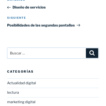
Entrada
de
anterior:
Diseño de servicios
entradas
Siguiente
SIGUIENTE
entrada
Posibilidades de las segundas pantallas
Buscar
Buscar
por:
CATEGORÍAS
Actualidad digital
lectura
marketing digital