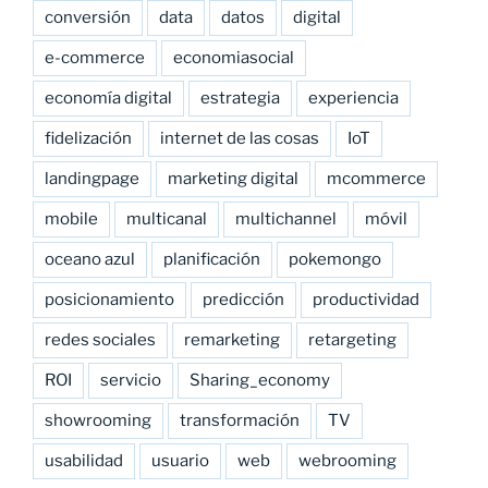
conversión
data
datos
digital
e-commerce
economiasocial
economía digital
estrategia
experiencia
fidelización
internet de las cosas
IoT
landingpage
marketing digital
mcommerce
mobile
multicanal
multichannel
móvil
oceano azul
planificación
pokemongo
posicionamiento
predicción
productividad
redes sociales
remarketing
retargeting
ROI
servicio
Sharing_economy
showrooming
transformación
TV
usabilidad
usuario
web
webrooming