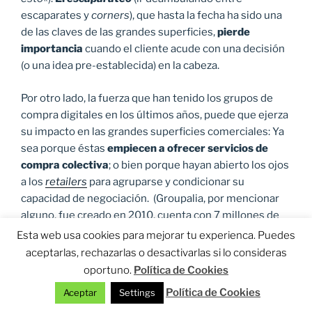
escaparates y
corners
), que hasta la fecha ha sido una
de las claves de las grandes superficies,
pierde
importancia
cuando el cliente acude con una decisión
(o una idea pre-establecida) en la cabeza.
Por otro lado, la fuerza que han tenido los grupos de
compra digitales en los últimos años, puede que ejerza
su impacto en las grandes superficies comerciales: Ya
sea porque éstas
empiecen a ofrecer servicios de
compra colectiva
; o bien porque hayan abierto los ojos
a los
retailers
para agruparse y condicionar su
capacidad de negociación. (Groupalia, por mencionar
alguno, fue creado en 2010, cuenta con 7 millones de
usuarios, ofrece más de 10.000 servicios distintos, y
Esta web usa cookies para mejorar tu experienca. Puedes
cerró 2014 con un EBITDA de 2 millones de € –
fuente
).
aceptarlas, rechazarlas o desactivarlas si lo consideras
oportuno.
Política de Cookies
Además,
la gran superficie compite en desigualdad
Política de Cookies
Aceptar
Settings
ante los comercios online: Los segundos no soportan