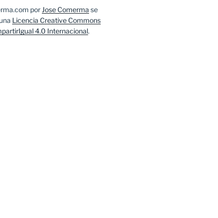
erma.com
por
Jose Comerma
se
 una
Licencia Creative Commons
artirIgual 4.0 Internacional
.