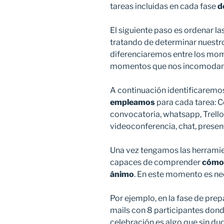
tareas incluidas en cada fase
d
El siguiente paso es ordenar l
tratando de determinar nuestro
diferenciaremos entre los mom
momentos que nos incomodan
A continuación identificarem
empleamos
para cada tarea: C
convocatoria, whatsapp, Trello,
videoconferencia, chat, prese
Una vez tengamos las herramie
capaces de comprender
cómo 
ánimo
. En este momento es ne
Por ejemplo, en la fase de pre
mails con 8 participantes dond
celebración es algo que sin d