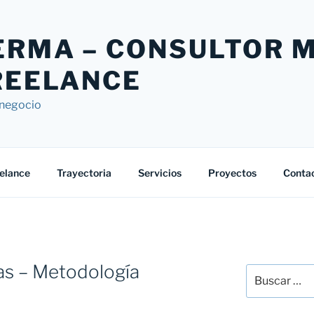
ERMA – CONSULTOR 
REELANCE
a negocio
eelance
Trayectoria
Servicios
Proyectos
Conta
as – Metodología
Buscar
por: