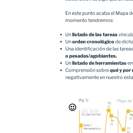
En este punto acaba el Mapa de 
momento tendremos:
Un
listado de las tareas
vincul
Un
orden cronológico
de dicha
Una identificación de las tare
o pesadas/agobiantes.
Un
listado de herramientas
em
Comprensión sobre
qué
y
por 
negativamente en nuestro est