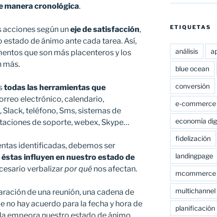
e manera cronológica
.
ETIQUETAS
as acciones según un
eje de satisfacción
,
 estado de ánimo ante cada tarea. Así,
análisis
a
entos que son más placenteros y los
 más.
blue ocean
conversión
os
todas las herramientas que
orreo electrónico, calendario,
e-commerce
 Slack, teléfono, Sms, sistemas de
economía digi
ntaciones de soporte, webex, Skype…
fidelización
ntas identificadas, debemos ser
landingpage
éstas influyen en nuestro estado de
cesario verbalizar
por qué
nos afectan.
mcommerce
multichannel
paración de una reunión, una cadena de
e no hay acuerdo para la fecha y hora de
planificación
uda empeora nuestro estado de ánimo.