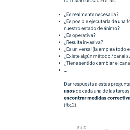
formularnos sobre ellas:
¿Es realmente necesaria?
¿Es posible ejecutarla de una 
nuestro estado de ánimo?
¿Es operativa?
¿Resulta invasiva?
¿Es universal (la emplea todo e
¿Existe algún método / canal s
¿Tiene sentido cambiar el cana
…
Dar respuesta a estas pregunt
usos
de cada una de las tareas 
encontrar medidas correctiv
(fig.2).