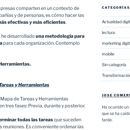
mpresas comparten en un contexto de
CATEGORÍAS
pañías y de personas, es cómo hacer las
Actualidad digit
ás efectivas y más eficientes
.
lectura
, he desarrollado
una metodología
para
ta
para cada organización. Contemplo
marketing digit
mobile
Herramientas.
Sin categoría
Transformación
 Tareas y Herramientas
JOSE COMER
l Mapa de Tareas y Herramientas
en tres fases: Previa, durante y posterior.
Ha ocurrido un 
que se ha caíd
erminar todas las tareas
que suceden
tarde.
s reuniones. Es conveniente ordenar las