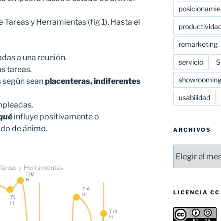
posicionamie
Tareas y Herramientas (fig 1). Hasta el
productivida
remarketing
adas a una reunión.
servicio
S
s tareas.
showroomin
as según sean
placenteras, indiferentes
usabilidad
pleadas.
qué
influye positivamente o
ado de ánimo.
ARCHIVOS
Archivos
LICENCIA CC