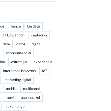
pps
banca
big data
call_to_action
captación
data
datos
digital
economiasocial
tal
estrategia
experiencia
internet de las cosas
IoT
marketing digital
mobile
multicanal
móvil
oceano azul
pokemongo