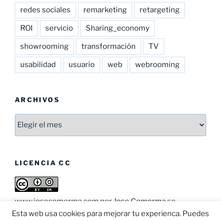
redes sociales
remarketing
retargeting
ROI
servicio
Sharing_economy
showrooming
transformación
TV
usabilidad
usuario
web
webrooming
ARCHIVOS
Archivos
LICENCIA CC
www.josecomerma.com
por
Jose Comerma
se
distribuye bajo una
Licencia Creative Commons
Esta web usa cookies para mejorar tu experienca. Puedes