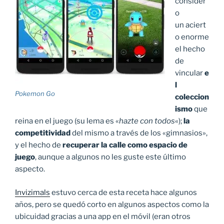
consider
o
un aciert
o enorme
el hecho
de
vincular
e
l
Pokemon Go
coleccion
ismo
que
reina en el juego (su lema es «
hazte con todos
«);
la
competitividad
del mismo a través de los «gimnasios»,
y el hecho de
recuperar la calle como espacio de
juego
, aunque a algunos no les guste este último
aspecto.
Invizimals
estuvo cerca de esta receta hace algunos
años, pero se quedó corto en algunos aspectos como la
ubicuidad gracias a una app en el móvil (eran otros