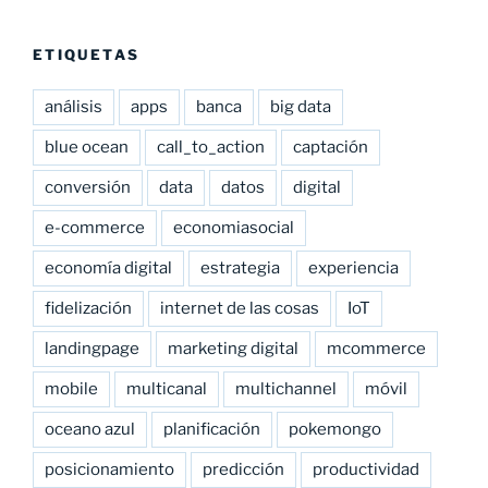
ETIQUETAS
análisis
apps
banca
big data
blue ocean
call_to_action
captación
conversión
data
datos
digital
e-commerce
economiasocial
economía digital
estrategia
experiencia
fidelización
internet de las cosas
IoT
landingpage
marketing digital
mcommerce
mobile
multicanal
multichannel
móvil
oceano azul
planificación
pokemongo
posicionamiento
predicción
productividad